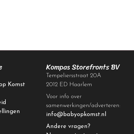
e
Kompas Storefronts BV
Tempeliersstraat 20A
op Komst
2012 ED Haarlem
Voor info over
eid
samenwerkingen/adverteren:
ellingen
info@babyopkomst.nl
Andere vragen?