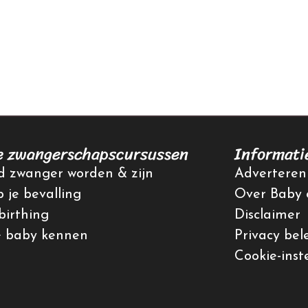
e zwangerschapscursussen
Informati
 zwanger worden & zijn
Adverteren
p je bevalling
Over Baby 
irthing
Disclaimer
e baby kennen
Privacy bel
Cookie-inst