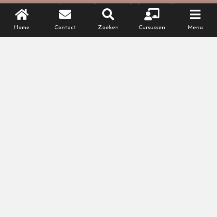
Goed voorbereid bevallen
Home
Contact
Zoeken
Cursussen
Menu
Met een zelfverzekerd gevoel bevallen?
In deze cursussen antwoorden op al jouw
vragen.
BEKIJK HET CURSUSAANBOD
Online cursus
Voor na je bevalling
Je baby leren kennen? Weer fit worden na je
bevalling? Ontdek onze cursussen.