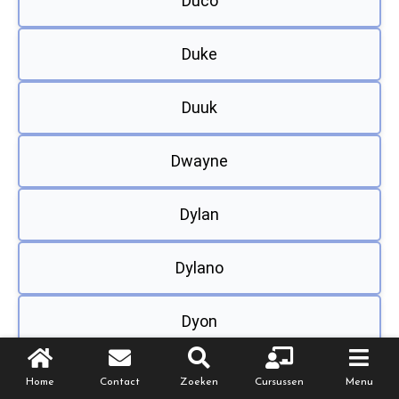
Duco
Duke
Duuk
Dwayne
Dylan
Dylano
Dyon
Edin
Home
Contact
Zoeken
Cursussen
Menu