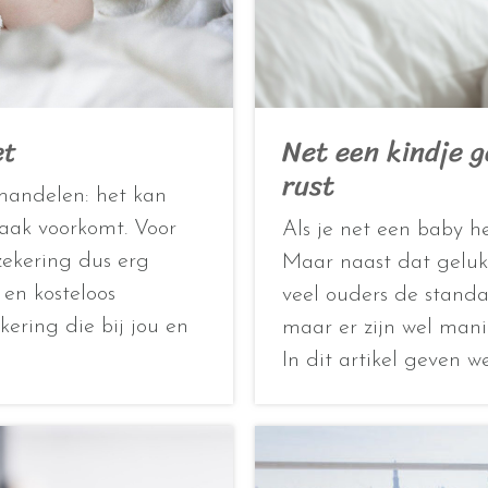
et
Net een kindje g
rust
mandelen: het kan
 vaak voorkomt. Voor
Als je net een baby h
zekering dus erg
Maar naast dat geluks
 en kosteloos
veel ouders de standa
ering die bij jou en
maar er zijn wel manie
In dit artikel geven 