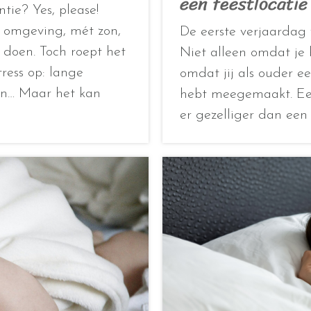
een feestlocati
tie? Yes, please!
e omgeving, mét zon,
De eerste verjaardag v
doen. Toch roept het
Niet alleen omdat je 
ress op: lange
omdat jij als ouder ee
den… Maar het kan
hebt meegemaakt. Een
er gezelliger dan een 