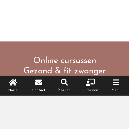
Online cursussen
Gezond & fit zwanger
(worden)
Home
Contact
Zoeken
Cursussen
Menu
Wil je zwanger worden of ben je zwanger?
Met deze cursussen werk je aan een gezonde
leefstijl.
BEKIJK HET CURSUSAANBOD