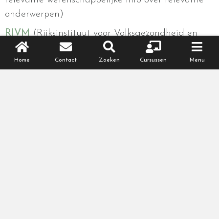
onderwerpen)
RIVM
(Rijksinstituut voor Volksgezondheid en
Milieu)
Home
Contact
Zoeken
Cursussen
Menu
Gezondheidsraad
Voedingscentrum
NIVEL
NHG standaarden
(Nederlands Huisartsen
Genoodschap)
Generation R
onderzoek van Erasmus MC
Rijksoverheid
Erfocentrum
Centrum Jeugd en gezin