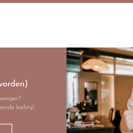
worden)
zwanger?
nde leefstijl.