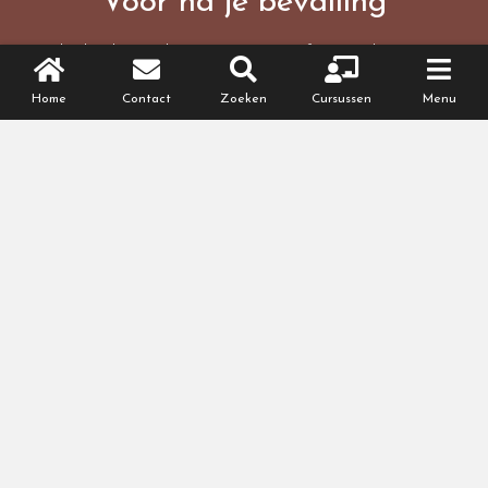
Voor na je bevalling
Je baby leren kennen? Weer fit worden na je
bevalling? Ontdek onze cursussen.
Home
Contact
Zoeken
Cursussen
Menu
BEKIJK HET CURSUSAANBOD
Meer lezen
Zwanger worden
Zwanger zijn
Babynaam kiezen
Babyuitzet, wat heb je nodig?
Alles over bevallen
Na je bevalling