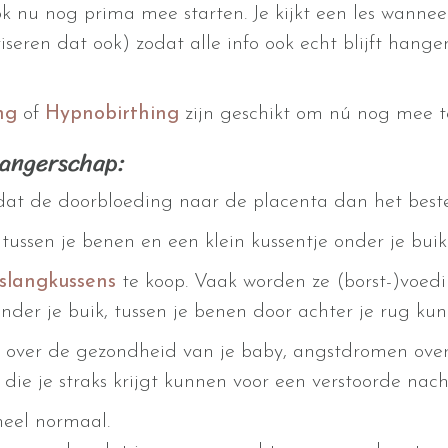
ok nu nog prima mee starten. Je kijkt een les wannee
iseren dat ook) zodat alle info ook echt blijft hange
ng
of
Hypnobirthing
zijn geschikt om nú nog mee te
wangerschap:
, omdat de doorbloeding naar de placenta dan het beste
tussen je benen en een klein kussentje onder je buik.
slangkussens
te koop. Vaak worden ze (borst-)voed
der je buik, tussen je benen door achter je rug kun
 over de gezondheid van je baby, angstdromen over
die je straks krijgt kunnen voor een verstoorde nach
heel normaal.