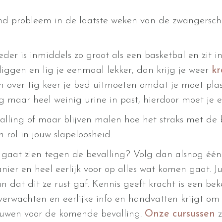
nd probleem in de laatste weken van de zwangersch
eder is inmiddels zo groot als een basketbal en zit 
iggen en lig je eenmaal lekker, dan krijg je weer
k
 over tig keer je bed uitmoeten omdat je moet plas
g maar heel weinig urine in past, hierdoor moet je 
alling of maar blijven malen hoe het straks met de b
rol in jouw slapeloosheid.
p gaat zien tegen de bevalling? Volg dan alsnog éé
ier en heel eerlijk voor op alles wat komen gaat. Ju
n dat dit ze rust gaf. Kennis geeft kracht is een be
 verwachten en eerlijke info en handvatten krijgt o
rouwen voor de komende bevalling.
Onze cursussen
z