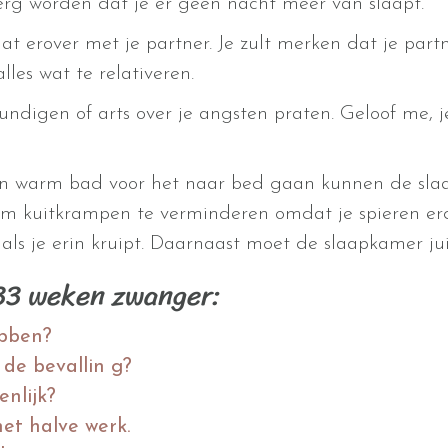
erg worden dat je er geen nacht meer van slaapt.
aat erover met je partner. Je zult merken dat je part
les wat te relativeren.
kundigen of arts over je angsten praten. Geloof me, j
en warm bad voor het naar bed gaan kunnen de sla
m kuitkrampen te verminderen omdat je spieren er
ls je erin kruipt. Daarnaast moet de slaapkamer juist 
 33 weken zwanger:
ebben?
de bevallin g?
enlijk?
et halve werk.