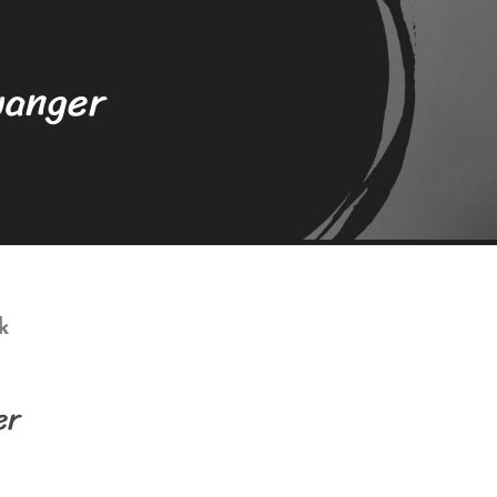
wanger
k
er