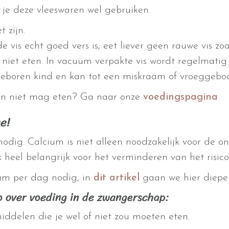
 je deze vleeswaren wel gebruiken.
 zijn.
e vis echt goed vers is, eet liever geen rauwe vis zoal
: niet eten. In vacuüm verpakte vis wordt regelmati
ngeboren kind en kan tot een miskraam of vroeggeboo
 en niet mag eten? Ga naar onze
voedingspagina
e!
odig. Calcium is niet alleen noodzakelijk voor de o
 heel belangrijk voor het verminderen van het risic
um per dag nodig, in
dit artikel
gaan we hier dieper
fo over voeding in de zwangerschap:
ddelen die je wel of niet zou moeten eten.