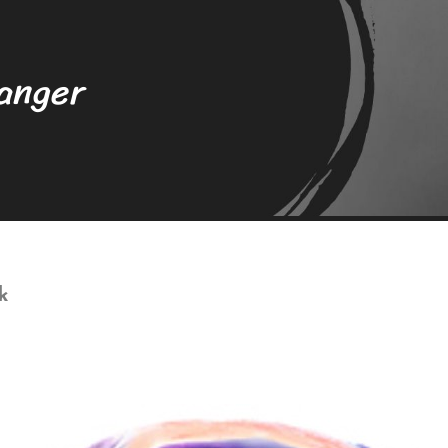
wanger
k