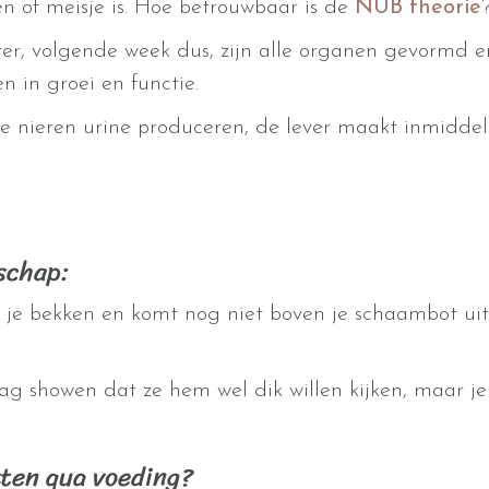
n of meisje is. Hoe betrouwbaar is de
NUB theorie
ter, volgende week dus, zijn alle organen gevormd 
n in groei en functie.
de nieren urine produceren, de lever maakt inmiddel
schap:
 je bekken en komt nog niet boven je schaambot ui
aag showen dat ze hem wel dik willen kijken, maar 
tten qua voeding?