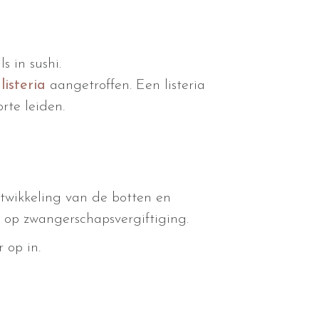
s in sushi.
g
listeria
aangetroffen. Een listeria
rte leiden.
ntwikkeling van de botten en
o op zwangerschapsvergiftiging.
 op in.