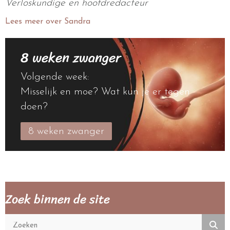
Verloskundige en hoofdredacteur
Lees meer over Sandra
8 weken zwanger
Volgende week:
Misselijk en moe? Wat kun je er tegen
doen?
8 weken zwanger
Zoek binnen de site