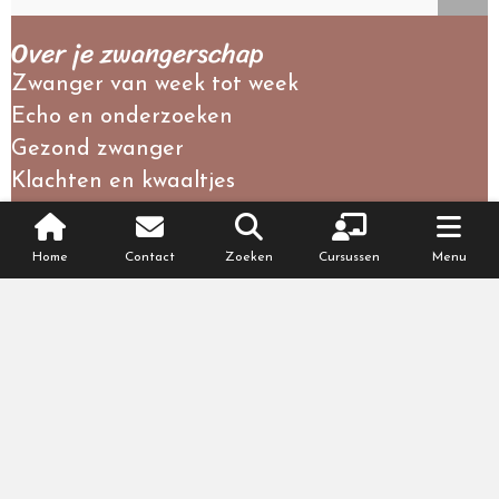
Over je zwangerschap
Zwanger van week tot week
Echo en onderzoeken
Gezond zwanger
Klachten en kwaaltjes
Medische complicaties
Meerling zwangerschap
Home
Contact
Zoeken
Cursussen
Menu
Regelen + checklists
Partnerinfo
Persoonlijke blogs
Recht en plicht
Zwangerschapscursussen
Verlies