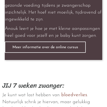
gezonde voeding tijdens je zwangerschap
inzichtelijk. Het hoef niet moeilijk, tijdrovend of
ingewikkeld te zijn.
Anouk leert je hoe je met kleine aanpassingen
heel goed voor jezelf en je baby kunt zorgen.
Meer informatie over de online cursus
JIJ 7 weken zwanger:
Je kunt wat last hebben van
bloedverlies
.
Natuurlijk schrik je hiervan, maar gelukkig