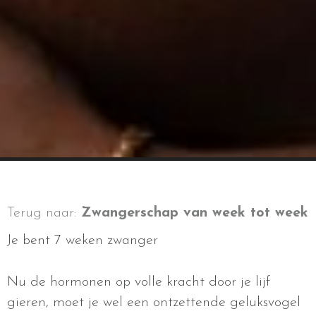
Terug naar:
Zwangerschap van week tot week
Je bent 7 weken zwanger
Nu de hormonen op volle kracht door je lijf
gieren, moet je wel een ontzettende geluksvogel