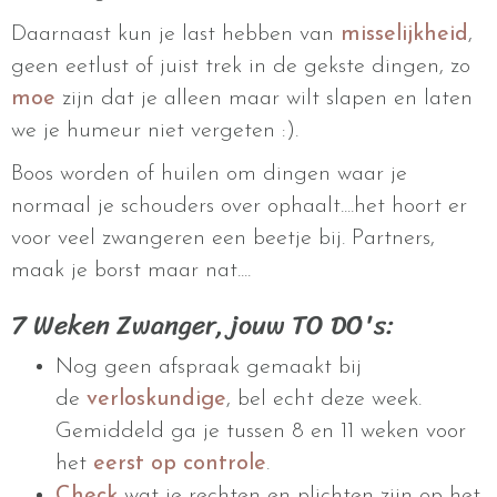
Daarnaast kun je last hebben van
misselijkheid
,
geen eetlust of juist trek in de gekste dingen, zo
moe
zijn dat je alleen maar wilt slapen en laten
we je humeur niet vergeten :).
Boos worden of huilen om dingen waar je
normaal je schouders over ophaalt....het hoort er
voor veel zwangeren een beetje bij. Partners,
maak je borst maar nat....
7 Weken Zwanger, jouw TO DO's:
Nog geen afspraak gemaakt bij
de
verloskundige
, bel echt deze week.
Gemiddeld ga je tussen 8 en 11 weken voor
het
eerst op controle
.
Check
wat je rechten en plichten zijn op het