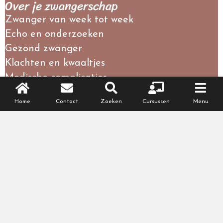
Over je zwangerschap
Zwanger van week tot week
Echo en onderzoeken
Gezond zwanger
Klachten en kwaaltjes
Medische complicaties
Meerling zwangerschap
Home
Contact
Zoeken
Cursussen
Menu
Regelen + checklists
Partnerinfo
Persoonlijke blogs
Recht en plicht
Zwangerschapscursussen
Verlies