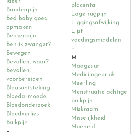
idee?
placenta
Bandenpijn
Lage rugpijn
Bed baby goed
Liggingsafwijking
opmaken
Lijst
Bekkenpijn
voedingsmiddelen
Ben ik
zwanger
?
–
Bewegen
M
Bevallen, waar?
Maagzuur
Bevallen,
Medicijngebruik
voorbereiden
Meerling
Blaasontsteking
Menstruatie achtige
Bloedarmoede
buikpijn
Bloedonderzoek
Miskraam
Bloedverlies
Misselijkheid
Buikpijn
Moeheid
–