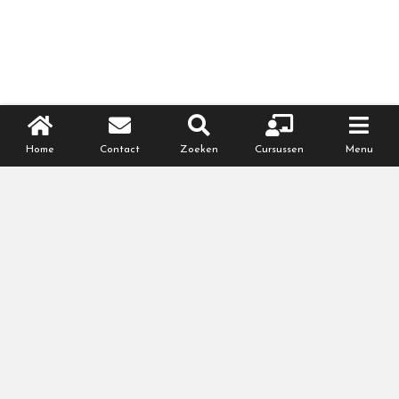
Home
Contact
Zoeken
Cursussen
Menu
Meer over je zwangerschap
Zwanger van week tot week
,
echo en
onderzoeken
,
gezond zwanger
,
klachten
en kwaaltjes
,
medische complicaties
,
meerling zwangerschap
,
regelen +
checklists
,
partnerinfo
,
persoonlijke blogs
,
recht en plicht
,
zwangerschapscursussen
,