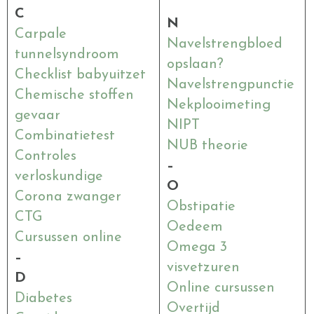
C
N
Carpale
Navelstrengbloed
tunnelsyndroom
opslaan?
Checklist babyuitzet
Navelstrengpunctie
Chemische stoffen
Nekplooimeting
gevaar
NIPT
Combinatietest
NUB theorie
Controles
–
verloskundige
O
Corona zwanger
Obstipatie
CTG
Oedeem
Cursussen online
Omega 3
–
visvetzuren
D
Online cursussen
Diabetes
Overtijd