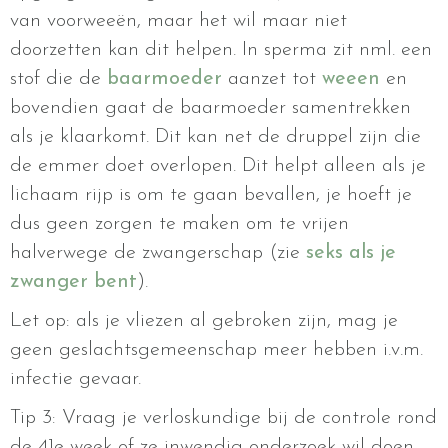
van voorweeën, maar het wil maar niet
doorzetten kan dit helpen. In sperma zit nml. een
stof die de
baarmoeder
aanzet tot
weeen
en
bovendien gaat de baarmoeder samentrekken
als je klaarkomt. Dit kan net de druppel zijn die
de emmer doet overlopen. Dit helpt alleen als je
lichaam rijp is om te gaan bevallen, je hoeft je
dus geen zorgen te maken om te vrijen
halverwege de zwangerschap (zie
seks als je
zwanger bent
).
Let op: als je vliezen al gebroken zijn, mag je
geen geslachtsgemeenschap meer hebben i.v.m.
infectie gevaar.
Tip 3: Vraag je verloskundige bij de controle rond
de 41e week of ze inwendig onderzoek wil doen