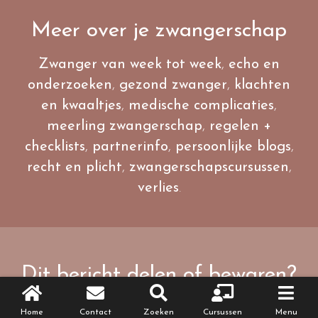
Meer over je zwangerschap
Zwanger van week tot week
,
echo en
onderzoeken
,
gezond zwanger
,
klachten
en kwaaltjes
,
medische complicaties
,
meerling zwangerschap
,
regelen +
checklists
,
partnerinfo
,
persoonlijke blogs
,
recht en plicht
,
zwangerschapscursussen
,
verlies
.
Dit bericht delen of bewaren?
Deel dit bericht via Facebook, Twitter, e-mail
Home
Contact
Zoeken
Cursussen
Menu