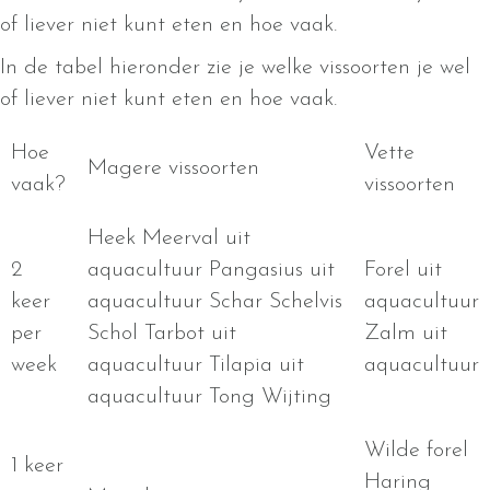
of liever niet kunt eten en hoe vaak.
In de tabel hieronder zie je welke vissoorten je wel
of liever niet kunt eten en hoe vaak.
Hoe
Vette
Magere vissoorten
vaak?
vissoorten
Heek Meerval uit
2
aquacultuur Pangasius uit
Forel uit
keer
aquacultuur Schar Schelvis
aquacultuur
per
Schol Tarbot uit
Zalm uit
week
aquacultuur Tilapia uit
aquacultuur
aquacultuur Tong Wijting
Wilde forel
1 keer
Haring