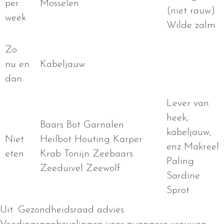
per
Mosselen
(niet rauw)
week
Wilde zalm
Zo
nu en
Kabeljauw
dan
Lever van
heek,
Baars Bot Garnalen
kabeljauw,
Niet
Heilbot Houting Karper
enz Makreel
eten
Krab Tonijn Zeebaars
Paling
Zeeduivel Zeewolf
Sardine
Sprot
Uit: Gezondheidsraad advies