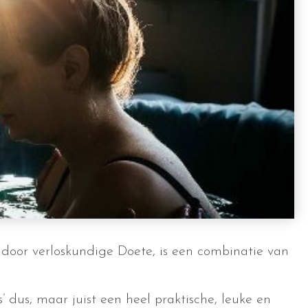
door verloskundige Doete, is een combinatie van
’ dus, maar juist een heel praktische, leuke en