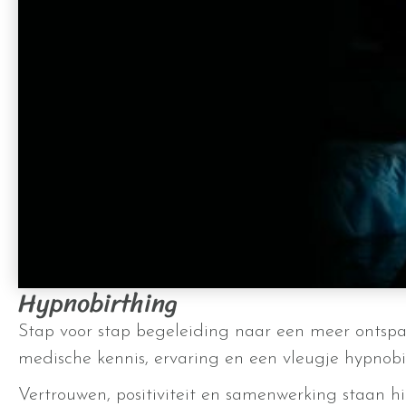
Hypnobirthing
Stap voor stap begeleiding naar een meer ontspa
medische kennis, ervaring en een vleugje hypnobir
Vertrouwen, positiviteit en samenwerking staan hie