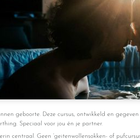
nnen geboorte. Deze cursus, ontwikkeld en gegeven 
thing. Speciaal voor jou én je partner.
rin centraal. Geen ‘geitenwollensokken- of pufcursus