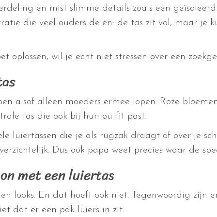
rdeling en mist slimme details zoals een geïsoleerd
tratie die veel ouders delen: de tas zit vol, maar je
t oplossen, wil je echt niet stressen over een zoekg
tas
orpen alsof alleen moeders ermee lopen. Roze bloemen,
rale tas die ook bij hun outfit past.
ele luiertassen die je als rugzak draagt of over je s
verzichtelijk. Dus ook papa weet precies waar de spee
oon met een luiertas
en looks. En dat hoeft ook niet. Tegenwoordig zijn e
 dat er een pak luiers in zit.