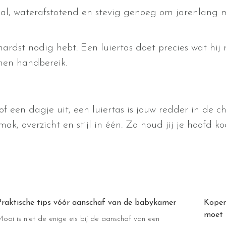
l, waterafstotend en stevig genoeg om jarenlang me
 hardst nodig hebt. Een luiertas doet precies wat h
nen handbereik.
een dagje uit, een luiertas is jouw redder in de chaos
ak, overzicht en stijl in één. Zo houd jij je hoofd ko
Praktische tips vóór aanschaf van de babykamer
Kopen
moet 
ooi is niet de enige eis bij de aanschaf van een