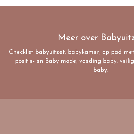
Meer over Babyuit
Checklist babyuitzet
,
babykamer
,
op pad met
positie- en Baby mode
,
voeding baby
,
veili
baby
.