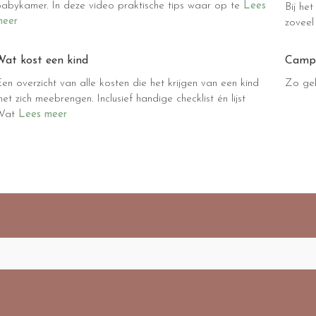
babykamer. In deze video praktische tips waar op te
Lees
Bij he
meer
zoveel
Wat kost een kind
Campi
en overzicht van alle kosten die het krijgen van een kind
Zo geb
et zich meebrengen. Inclusief handige checklist én lijst
Wat
Lees meer