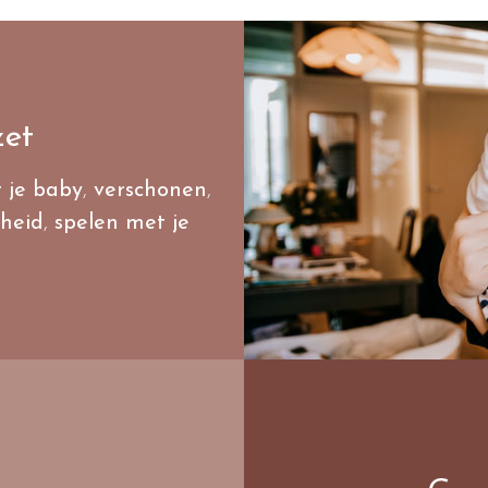
zet
 je baby
,
verschonen
,
gheid
,
spelen met je