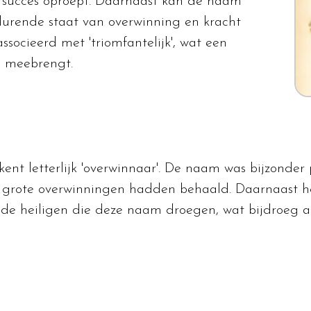
n succes oproept. Daarnaast kan de naam
durende staat van overwinning en kracht
ssocieerd met 'triomfantelijk', wat een
h meebrengt.
kent letterlijk 'overwinnaar'. De naam was bijzonder
 grote overwinningen hadden behaald. Daarnaast he
lende heiligen die deze naam droegen, wat bijdroeg 