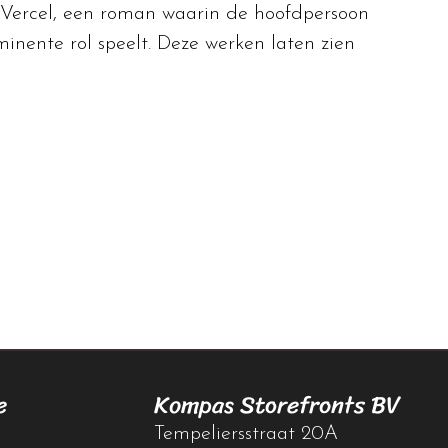
r Vercel, een roman waarin de hoofdpersoon
minente rol speelt. Deze werken laten zien
e
Kompas Storefronts BV
Tempeliersstraat 20A