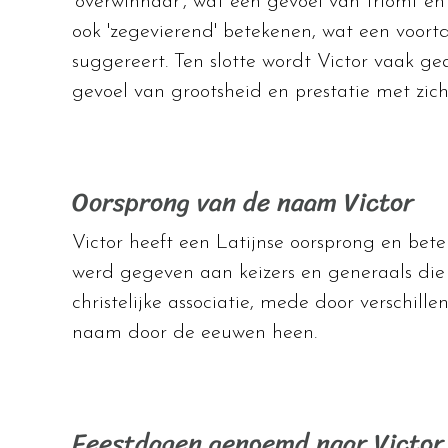
'overwinnaar', wat een gevoel van triomf e
ook 'zegevierend' betekenen, wat een voort
suggereert. Ten slotte wordt Victor vaak gea
gevoel van grootsheid en prestatie met zic
Oorsprong van de naam Victor
Victor heeft een Latijnse oorsprong en bete
werd gegeven aan keizers en generaals die
christelijke associatie, mede door verschil
naam door de eeuwen heen.
Feestdagen genoemd naar Victor