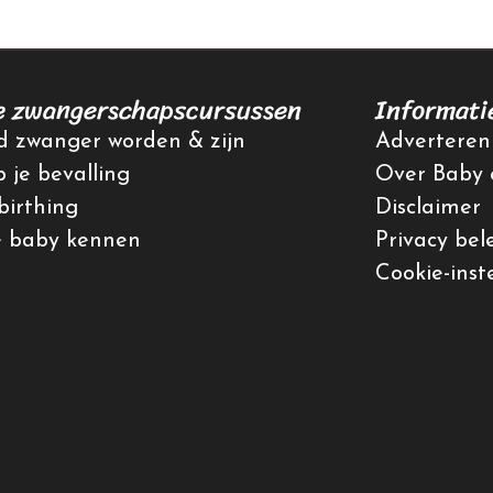
e zwangerschapscursussen
Informati
 zwanger worden & zijn
Adverteren
p je bevalling
Over Baby 
irthing
Disclaimer
e baby kennen
Privacy bel
Cookie-inst