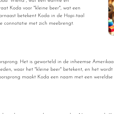
oda "vriend", wat een warme en
staat Koda voor "kleine beer", wat een
aarnaast betekent Koda in de Hopi-taal
lle connotatie met zich meebrengt.
rsprong. Het is geworteld in de inheemse Amerikaan
oeden, waar het "kleine beer" betekent, en het word
e oorsprong maakt Koda een naam met een wereldse f