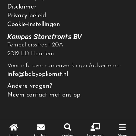
Disclaimer
Privacy beleid
Cookie-instellingen
Kompas Storefronts BV
Tempeliersstraat 20A
2012 ED Haarlem
Voor info over samenwerkingen/adverteren:
info@babyopkomst.nl
Andere vragen?
Neem contact met ons op.
© 2026 Baby op komst
Home
Contact
Zoeken
Cursussen
Menu