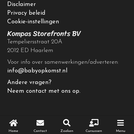
Disclaimer
Privacy beleid
Cookie-instellingen
Kompas Storefronts BV
Tempeliersstraat 20A
2012 ED Haarlem
Voor info over samenwerkingen/adverteren:
info@babyopkomst.nl
Andere vragen?
Neem contact met ons op.
© 2026 Baby op komst
Home
Contact
Zoeken
Cursussen
Menu