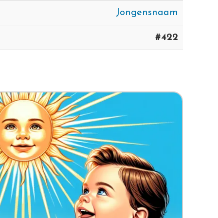
Jongensnaam
#422