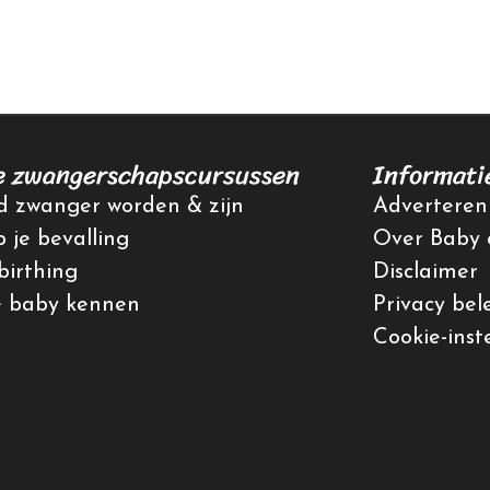
e zwangerschapscursussen
Informati
 zwanger worden & zijn
Adverteren
p je bevalling
Over Baby 
irthing
Disclaimer
e baby kennen
Privacy bel
Cookie-inst