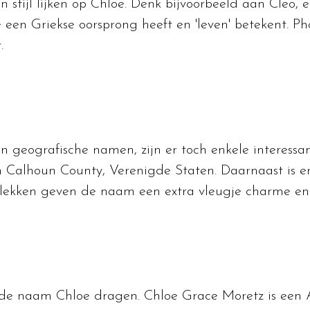
 stijl lijken op Chloe. Denk bijvoorbeeld aan Cleo, 
e een Griekse oorsprong heeft en 'leven' betekent. P
.
n geografische namen, zijn er toch enkele interessa
n Calhoun County, Verenigde Staten. Daarnaast is e
plekken geven de naam een extra vleugje charme en a
 de naam Chloe dragen. Chloe Grace Moretz is een A