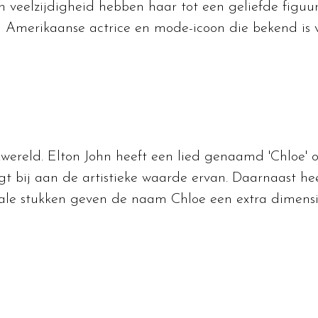
 en veelzijdigheid hebben haar tot een geliefde figu
Amerikaanse actrice en mode-icoon die bekend is van 
reld. Elton John heeft een lied genaamd 'Chloe' op
t bij aan de artistieke waarde ervan. Daarnaast he
ikale stukken geven de naam Chloe een extra dimens