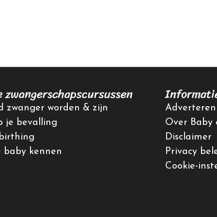
e zwangerschapscursussen
Informati
 zwanger worden & zijn
Adverteren
p je bevalling
Over Baby 
irthing
Disclaimer
e baby kennen
Privacy bel
Cookie-inst