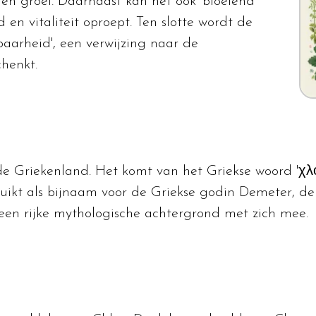
 en groei. Daarnaast kan het ook 'bloeiend'
en vitaliteit oproept. Ten slotte wordt de
aarheid', een verwijzing naar de
chenkt.
e Griekenland. Het komt van het Griekse woord 'χλόη
uikt als bijnaam voor de Griekse godin Demeter, d
en rijke mythologische achtergrond met zich mee.