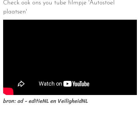
Check ook ons you tube filmpje 'Autostoel
plaatsen'
bron: ad - editieNL en VeiligheidNL