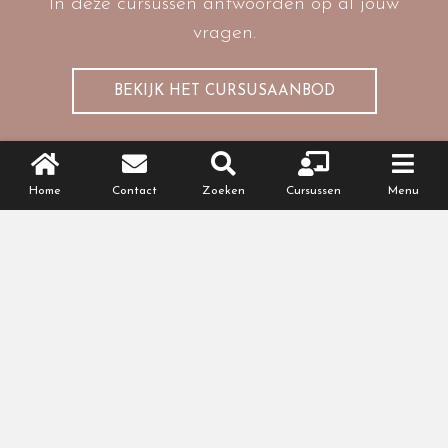
In deze cursussen antwoorden op al jouw
vragen.
BEKIJK HET CURSUSAANBOD
Home
Contact
Zoeken
Cursussen
Menu
Online cursus
Voor na je bevalling
Je baby leren kennen? Weer fit worden na je
bevalling? Ontdek onze cursussen.
BEKIJK HET CURSUSAANBOD