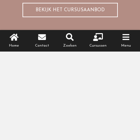
BEKIJK HET CURSUSAANBOD
Home
Contact
Zoeken
Cursussen
Menu
Online cursus
Voor na je bevalling
Je baby leren kennen? Weer fit worden na je
bevalling? Ontdek onze cursussen.
BEKIJK HET CURSUSAANBOD