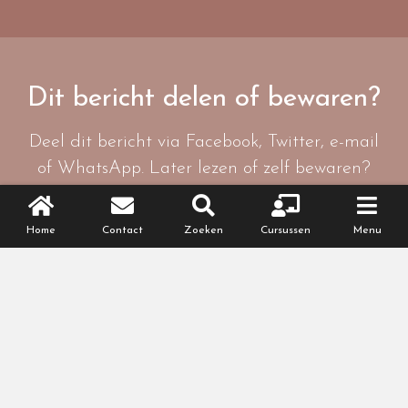
Dit bericht delen of bewaren?
Deel dit bericht via Facebook, Twitter, e-mail
of WhatsApp. Later lezen of zelf bewaren?
Mail het dan naar jezelf.
Home
Contact
Zoeken
Cursussen
Menu
Online cursussen
Gezond & fit zwanger