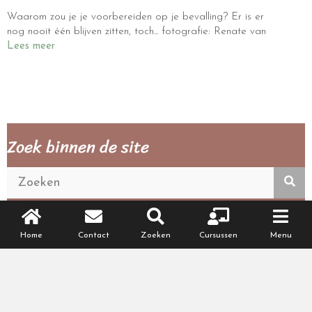
Waarom zou je je voorbereiden op je bevalling? Er is er
nog nooit één blijven zitten, toch... fotografie: Renate van
Lees meer
Zoek binnen de site
Alles over bevallen
Home
Contact
Zoeken
Cursussen
Menu
Voorbereiden bevallen
Begin bevalling
Verloop bevalling
Direct na de geboorte