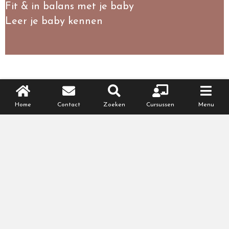
Fit & in balans met je baby
Leer je baby kennen
Home
Contact
Zoeken
Cursussen
Menu
Online cursussen
Gezond & fit zwanger
(worden)