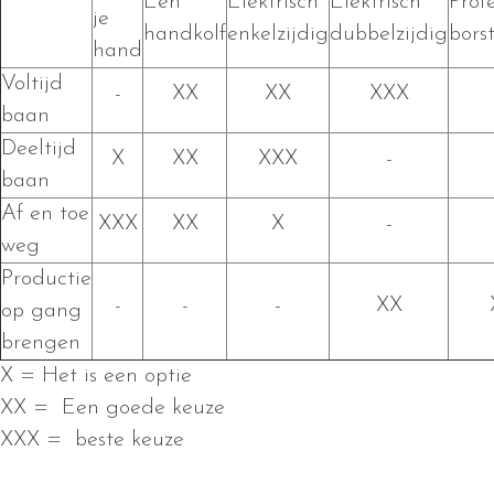
Een
Elektrisch
Elektrisch
Prof
je
handkolf
enkelzijdig
dubbelzijdig
borst
hand
Voltijd
-
XX
XX
XXX
baan
Deeltijd
X
XX
XXX
-
baan
Af en toe
XXX
XX
X
-
weg
Productie
-
-
-
XX
op gang
brengen
X = Het is een optie
XX = Een goede keuze
XXX = beste keuze