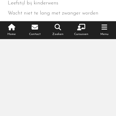
Leefstijl bij kinderwens
Wacht niet te lang met zwanger worden
Home
Contact
Zoeken
Cursussen
Menu
Meer over zwanger worden
Voorbereiden op zwangerschap
Werking lichaam