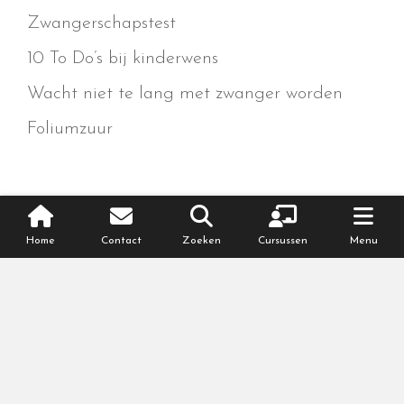
Zwangerschapstest
10 To Do’s bij kinderwens
Wacht niet te lang met zwanger worden
Foliumzuur
Home
Contact
Zoeken
Cursussen
Menu
Meer over zwanger worden
Voorbereiden op zwangerschap
Werking lichaam