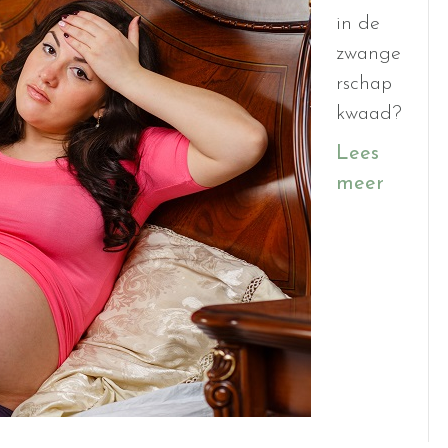
in de
zwange
rschap
kwaad?
Lees
meer