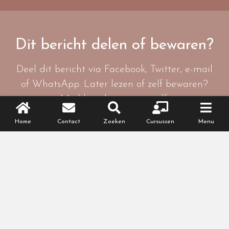
Dit bericht delen of bewaren?
Deel dit bericht via Facebook, Twitter, e-mail
of WhatsApp. Later lezen of zelf bewaren?
Mail het dan naar jezelf.
Home
Contact
Zoeken
Cursussen
Menu
Online cursussen
Gezond & fit zwanger
(worden)