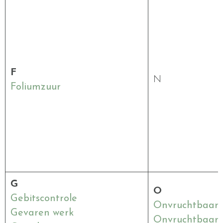
F
N
Foliumzuur
G
O
Gebitscontrole
Onvruchtbaarh
Gevaren werk
Onvruchtbaarh