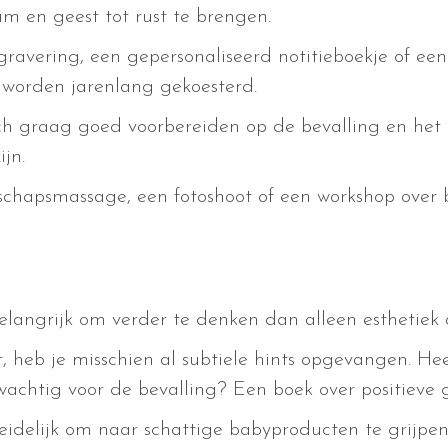
 en geest tot rust te brengen.
ravering, een gepersonaliseerd notitieboekje of een 
worden jarenlang gekoesterd.
ch graag goed voorbereiden op de bevalling en het 
jn.
chapsmassage, een fotoshoot of een workshop over 
langrijk om verder te denken dan alleen esthetiek of
t, heb je misschien al subtiele hints opgevangen. He
uwachtig voor de bevalling? Een boek over positieve
erleidelijk om naar schattige babyproducten te grijp