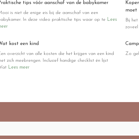
Praktische tips vóór aanschaf van de babykamer
Kopen
moet 
ooi is niet de enige eis bij de aanschaf van een
babykamer. In deze video praktische tips waar op te
Lees
Bij he
meer
zoveel
Wat kost een kind
Campi
en overzicht van alle kosten die het krijgen van een kind
Zo geb
et zich meebrengen. Inclusief handige checklist én lijst
Wat
Lees meer