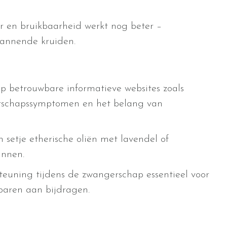
r en bruikbaarheid werkt nog beter –
pannende kruiden.
p betrouwbare informatieve websites zoals
gerschapssymptomen en het belang van
 setje etherische oliën met lavendel of
innen.
teuning tijdens de zwangerschap essentieel voor
baren aan bijdragen.