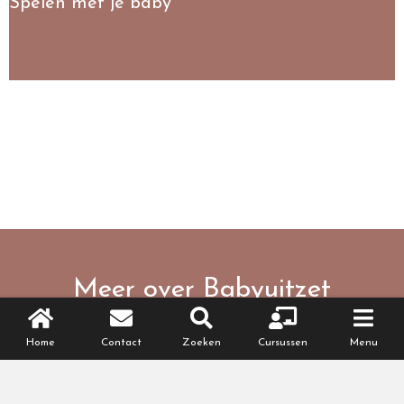
Spelen met je baby
Meer over Babyuitzet
Checklist babyuitzet
,
babykamer
,
op pad
Home
Contact
Zoeken
Cursussen
Menu
met je baby
,
verschonen
,
positie- en Baby
mode
,
voeding baby
,
veiligheid
,
spelen