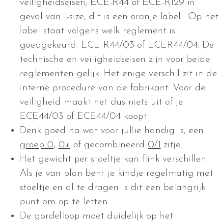
veiligheidseisen; ECE-R44 of ECE-R129 in
geval van I-size, dit is een oranje label. Op het
label staat volgens welk reglement is
goedgekeurd: ECE R44/03 of ECER44/04. De
technische en veiligheidseisen zijn voor beide
reglementen gelijk. Het enige verschil zit in de
interne procedure van de fabrikant. Voor de
veiligheid maakt het dus niets uit of je
ECE44/03 of ECE44/04 koopt
Denk goed na wat voor jullie handig is, een
groep 0
,
0+
of gecombineerd
0/1
zitje.
Het gewicht per stoeltje kan flink verschillen.
Als je van plan bent je kindje regelmatig met
stoeltje en al te dragen is dit een belangrijk
punt om op te letten
De gordelloop moet duidelijk op het