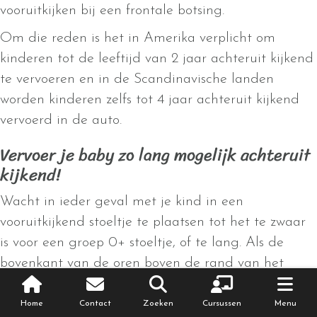
vooruitkijken bij een frontale botsing.
Om die reden is het in Amerika verplicht om
kinderen tot de leeftijd van 2 jaar achteruit kijkend
te vervoeren en in de Scandinavische landen
worden kinderen zelfs tot 4 jaar achteruit kijkend
vervoerd in de auto.
Vervoer je baby zo lang mogelijk achteruit
kijkend!
Wacht in ieder geval met je kind in een
vooruitkijkend stoeltje te plaatsen tot het te zwaar
is voor een groep 0+ stoeltje, of te lang. Als de
bovenkant van de oren boven de rand van het
stoeltje uitkomt is het tijd om over te stappen naar
een groter stoeltje.
Home
Contact
Zoeken
Cursussen
Menu