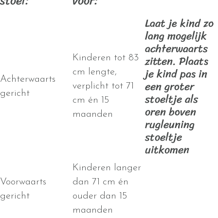
stoel:
voor:
Laat je kind zo
lang mogelijk
achterwaarts
zitten. Plaats
Kinderen tot 83
je kind pas in
cm lengte,
Achterwaarts
een groter
verplicht tot 71
gericht
stoeltje als
cm én 15
oren boven
maanden
rugleuning
stoeltje
uitkomen
Kinderen langer
Voorwaarts
dan 71 cm én
gericht
ouder dan 15
maanden