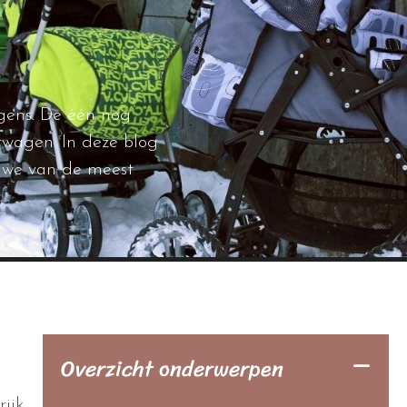
agens. De één nog
rwagen. In deze blog
n we van de meest
Overzicht onderwerpen
ijk