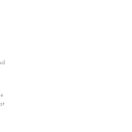
n
oud
je
at