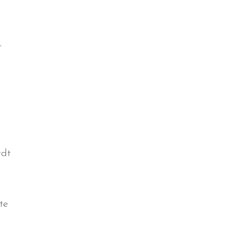
t
rdt
te