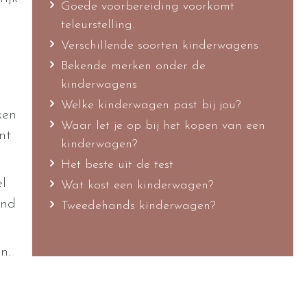
Goede voorbereiding voorkomt
teleurstelling.
Verschillende soorten kinderwagens
Bekende merken onder de
kinderwagens
Welke kinderwagen past bij jou?
ken
Waar let je op bij het kopen van een
nt
kinderwagen?
Het beste uit de test
el
Wat kost een kinderwagen?
and
Tweedehands kinderwagen?
n.