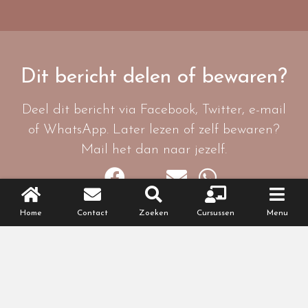
Dit bericht delen of bewaren?
Deel dit bericht via Facebook, Twitter, e-mail
of WhatsApp. Later lezen of zelf bewaren?
Mail het dan naar jezelf.
Home
Contact
Zoeken
Cursussen
Menu
Online cursus
Voor na je bevalling