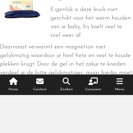
Eigenlijk is deze kruik niet
geschikt voor het warm houden
van je baby, hij koelt veel te
snel weer af.
Daarnaast verwarmt een magnetron niet
gelijkmatig waardoor je heel hete en veel te koude
plekken krijgt. Door de gel in het zakje te kneden
verdeel je de hitte gelijkmatiger, maar hierbij moet
je wel opletten dat je jezelf niet verbrand.
Home
Contact
Zoeken
Cursussen
Menu
Je kunt hem wel gebruiken om het bedje mee voor
te verwarmen zodat je baby in een warm nestje
komt.
Een gelkruik is wel heel fijn voor jezelf als je
bijvoorbeeld last hebt van
bandenpijn
of
lage