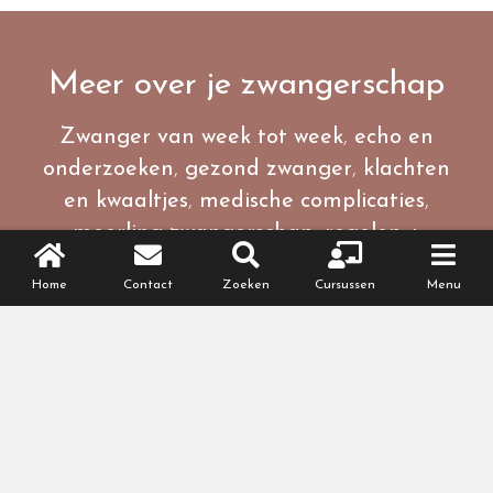
Meer over je zwangerschap
Zwanger van week tot week
,
echo en
onderzoeken
,
gezond zwanger
,
klachten
en kwaaltjes
,
medische complicaties
,
meerling zwangerschap
,
regelen +
checklists
,
partnerinfo
,
persoonlijke blogs
,
Home
Contact
Zoeken
Cursussen
Menu
recht en plicht
,
zwangerschapscursussen
,
verlies
.
Dit bericht delen of bewaren?