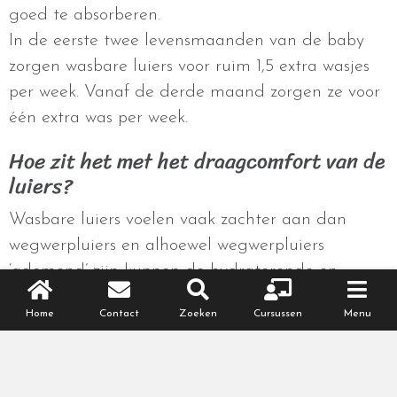
goed te absorberen.
In de eerste twee levensmaanden van de baby
zorgen wasbare luiers voor ruim 1,5 extra wasjes
per week. Vanaf de derde maand zorgen ze voor
één extra was per week.
Hoe zit het met het draagcomfort van de
luiers?
Wasbare luiers voelen vaak zachter aan dan
wegwerpluiers en alhoewel wegwerpluiers
‘ademend’ zijn kunnen de hydraterende en
absorberende chemicaliën irriterend zijn voor de
Home
Contact
Zoeken
Cursussen
Menu
huid van sommige baby’s. Omdat wasbare luiers
geen absorberende ingrediënten hebben, kunnen
de billetjes sneller nat aanvoelen. Als je kindje