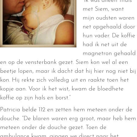
“Ik was alleen thuis
met Siem, want
mijn oudsten waren
net opgehaald door
hun vader. De koffie
had ik net uit de
magnetron gehaald
en op de vensterbank gezet. Siem kon wel al een
beetje lopen, maar ik dacht dat hij hier nog niet bij
kon. Hij rekte zich volledig uit en raakte toen het
kopje aan. Voor ik het wist, kwam de bloedhete
koffie op zijn hals en borst.”
Patricia belde 112 en zetten hem meteen onder de
douche. “De blaren waren erg groot, maar heb hem
meteen onder de douche gezet. Toen de
ambulance kwam, gingen we direct naar het