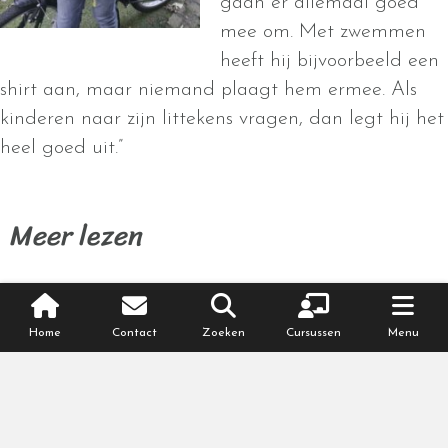
gaan er allemaal goed
mee om. Met zwemmen
heeft hij bijvoorbeeld een
shirt aan, maar niemand plaagt hem ermee. Als
kinderen naar zijn littekens vragen, dan legt hij het
heel goed uit.”
Meer lezen
Verhuizen tijdens je zwangerschap: hoe zorg
je ervoor dat het soepel verloopt?
Home
Contact
Zoeken
Cursussen
Menu
Grotere auto kopen bij gezinsuitbreiding?
Denk verder dan alleen extra bagageruimte
Babynamen trends 2026 – Van stoere