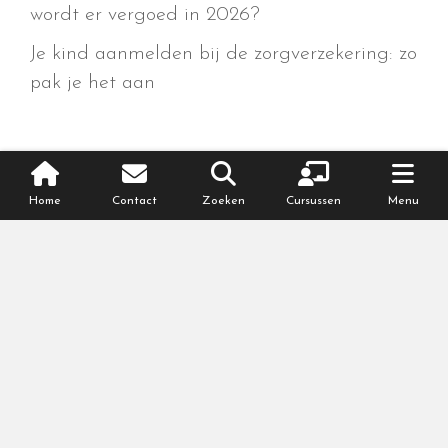
wordt er vergoed in 2026?
Je kind aanmelden bij de zorgverzekering: zo
pak je het aan
Home
Contact
Zoeken
Cursussen
Menu
Meer over je zwangerschap
Zwanger van week tot week
,
echo en
onderzoeken
,
gezond zwanger
,
klachten
en kwaaltjes
,
medische complicaties
,
meerling zwangerschap
,
regelen +
checklists
,
partnerinfo
,
persoonlijke blogs
,