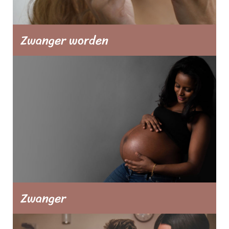
Zwanger worden
Aandacht voor een gezonde leefstijl, de
werking van je lichaam, hoe je cyclus
verloopt en meer. Lukt het niet om
zwanger te worden? Ontdek waar dit aan
kan liggen en of je hier zelf iets mee kunt
doen.
Zwanger
Van klachten & kwaaltjes tot handige