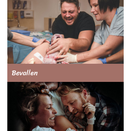
checklists. Welke onderzoeken krijg je
tijdens de zwangerschap, waar moet je
allemaal over nadenken en hoe blijven jij
en je kindje gezond? Ontdek het in onze
artikelen.
Bevallen
Alles over de bevalling van A tot Z. Van
het voorbereiden op je bevalling tot het
verloop van de bevalling. Alles over
pijnbestrijding, medische ingrepen en tips
voor na de geboorte.