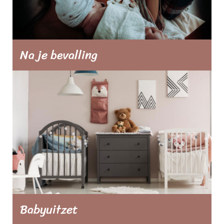
Na je bevalling
Gefeliciteerd, jullie baby is geboren. Een
enerverende periode komt eraan. Op deze
pagina’s lees je alles over jouw herstel,
wennen aan het ouderschap en natuurlijk
alles wat je wilt weten over je baby.
Babyuitzet