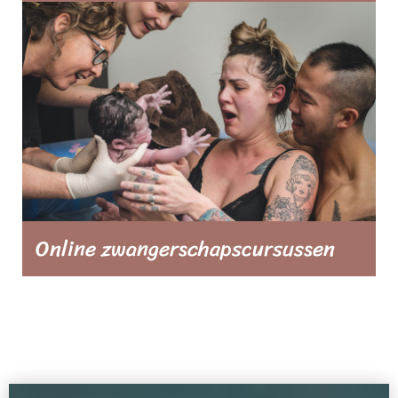
Van alles voor de babykamer tot luiers,
van kleding voor jou en je baby tot
handige draagdoeken. Jij bent volledig
voorbereid op de komst van jouw kindje
met behulp van onze artikelen over
babyuitzet.
Online zwangerschapscursussen
Op en top voorbereid zijn op je bevalling
om volledige controle te hebben en te
houden. Hoe klinkt dat? Volg een cursus
die bij jou past en neem afscheid van
twijfels en onzekerheden.